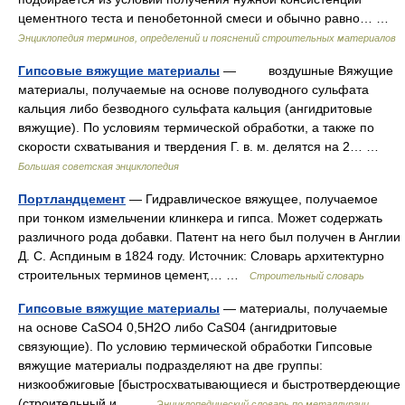
цементного теста и пенобетонной смеси и обычно равно… …
Энциклопедия терминов, определений и пояснений строительных материалов
Гипсовые вяжущие материалы
— воздушные Вяжущие
материалы, получаемые на основе полуводного сульфата
кальция либо безводного сульфата кальция (ангидритовые
вяжущие). По условиям термической обработки, а также по
скорости схватывания и твердения Г. в. м. делятся на 2… …
Большая советская энциклопедия
Портландцемент
— Гидравлическое вяжущее, получаемое
при тонком измельчении клинкера и гипса. Может содержать
различного рода добавки. Патент на него был получен в Англии
Д. С. Аспдиным в 1824 году. Источник: Словарь архитектурно
строительных терминов цемент,… …
Строительный словарь
Гипсовые вяжущие материалы
— материалы, получаемые
на основе CaSO4 0,5H2О либо CaS04 (ангидритовые
связующие). По условию термической обработки Гипсовые
вяжущие материалы подразделяют на две группы:
низкообжиговые [быстросхватывающиеся и быстротвердеющие
(строительный и… …
Энциклопедический словарь по металлургии