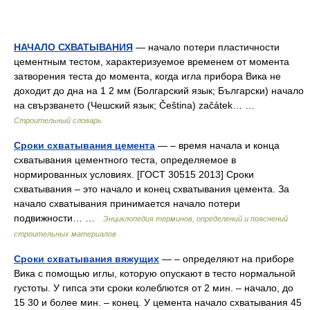
НАЧАЛО СХВАТЫВАНИЯ
— начало потери пластичности
цементным тестом, характеризуемое временем от момента
затворения теста до момента, когда игла прибора Вика не
доходит до дна на 1 2 мм (Болгарский язык; Български) начало
на свързването (Чешский язык; Čeština) začátek… …
Строительный словарь
Сроки схватывания цемента
— – время начала и конца
схватывания цементного теста, определяемое в
нормированных условиях. [ГОСТ 30515 2013] Сроки
схватывания – это начало и конец схватывания цемента. За
начало схватывания принимается начало потери
подвижности… …
Энциклопедия терминов, определений и пояснений
строительных материалов
Сроки схватывания вяжущих
— – определяют на приборе
Вика с помощью иглы, которую опускают в тесто нормальной
густоты. У гипса эти сроки колеблются от 2 мин. – начало, до
15 30 и более мин. – конец. У цемента начало схватывания 45