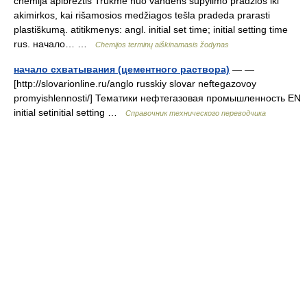
chemija apibrėžtis Trukmė nuo vandens supylimo pradžios iki
akimirkos, kai rišamosios medžiagos tešla pradeda prarasti
plastiškumą. atitikmenys: angl. initial set time; initial setting time
rus. начало… …
Chemijos terminų aiškinamasis žodynas
начало схватывания (цементного раствора)
— —
[http://slovarionline.ru/anglo russkiy slovar neftegazovoy
promyishlennosti/] Тематики нефтегазовая промышленность EN
initial setinitial setting …
Справочник технического переводчика